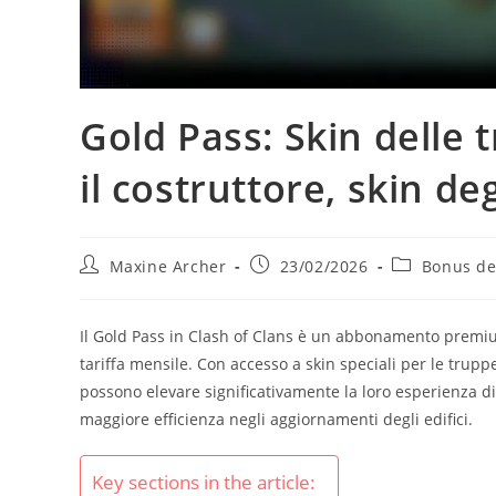
Gold Pass: Skin delle
il costruttore, skin deg
Post
Post
Post
Maxine Archer
23/02/2026
Bonus de
author:
published:
category:
Il Gold Pass in Clash of Clans è un abbonamento prem
tariffa mensile. Con accesso a skin speciali per le truppe,
possono elevare significativamente la loro esperienza d
maggiore efficienza negli aggiornamenti degli edifici.
Key sections in the article: