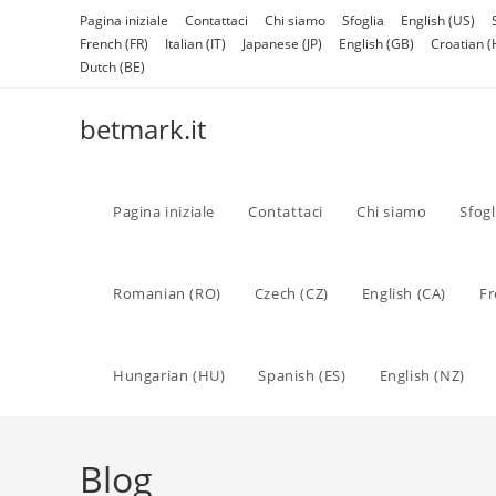
Skip
Pagina iniziale
Contattaci
Chi siamo
Sfoglia
English (US)
to
French (FR)
Italian (IT)
Japanese (JP)
English (GB)
Croatian (
content
Dutch (BE)
betmark.it
Pagina iniziale
Contattaci
Chi siamo
Sfogl
Romanian (RO)
Czech (CZ)
English (CA)
Fr
Hungarian (HU)
Spanish (ES)
English (NZ)
Blog