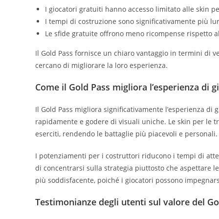
I giocatori gratuiti hanno accesso limitato alle skin p
I tempi di costruzione sono significativamente più l
Le sfide gratuite offrono meno ricompense rispetto al
Il Gold Pass fornisce un chiaro vantaggio in termini di v
cercano di migliorare la loro esperienza.
Come il Gold Pass migliora l’esperienza di g
Il Gold Pass migliora significativamente l’esperienza di 
rapidamente e godere di visuali uniche. Le skin per le t
eserciti, rendendo le battaglie più piacevoli e personali.
I potenziamenti per i costruttori riducono i tempi di att
di concentrarsi sulla strategia piuttosto che aspettare l
più soddisfacente, poiché i giocatori possono impegnar
Testimonianze degli utenti sul valore del G