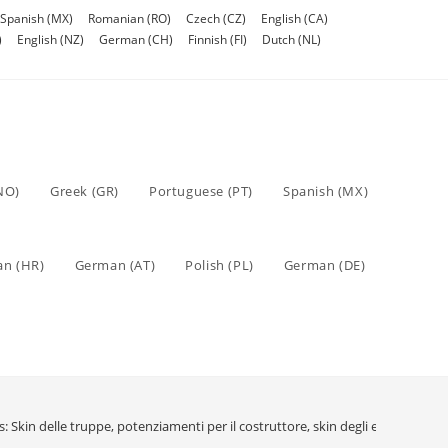
Spanish (MX)
Romanian (RO)
Czech (CZ)
English (CA)
)
English (NZ)
German (CH)
Finnish (FI)
Dutch (NL)
NO)
Greek (GR)
Portuguese (PT)
Spanish (MX)
an (HR)
German (AT)
Polish (PL)
German (DE)
le
ite
: Skin delle truppe, potenziamenti per il costruttore, skin degli eroi