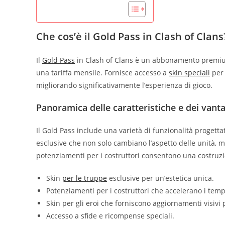
Che cos’è il Gold Pass in Clash of Clans
Il
Gold Pass
in Clash of Clans è un abbonamento premium
una tariffa mensile. Fornisce accesso a
skin speciali
per 
migliorando significativamente l’esperienza di gioco.
Panoramica delle caratteristiche e dei vant
Il Gold Pass include una varietà di funzionalità progetta
esclusive che non solo cambiano l’aspetto delle unità, m
potenziamenti per i costruttori consentono una costruz
Skin
per le truppe
esclusive per un’estetica unica.
Potenziamenti per i costruttori che accelerano i temp
Skin per gli eroi che forniscono aggiornamenti visivi p
Accesso a sfide e ricompense speciali.