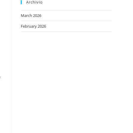
Archivio
March 2026
February 2026
e