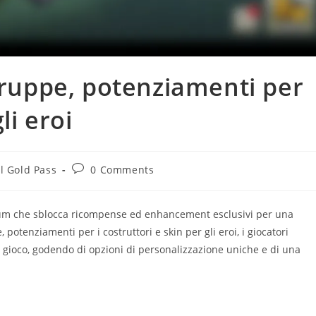
 truppe, potenziamenti per
li eroi
Post
l Gold Pass
0 Comments
comments:
ium che sblocca ricompense ed enhancement esclusivi per una
 potenziamenti per i costruttori e skin per gli eroi, i giocatori
i gioco, godendo di opzioni di personalizzazione uniche e di una