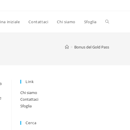
Toggle
ina iniziale
Contattaci
Chi siamo
Sfoglia
website
>
Bonus del Gold Pass
search
Link
a
Chi siamo
e
Contattaci
Sfoglia
Cerca