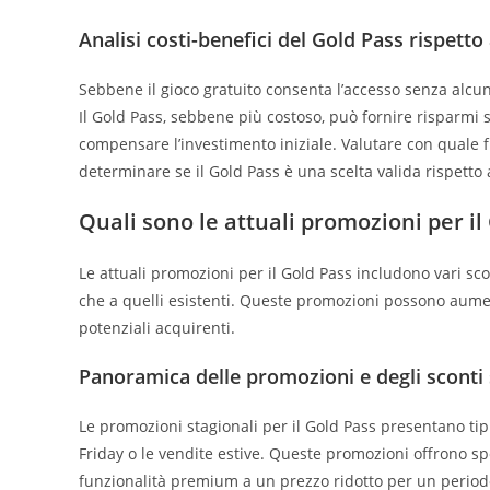
Analisi costi-benefici del Gold Pass rispetto
Sebbene il gioco gratuito consenta l’accesso senza alcun
Il Gold Pass, sebbene più costoso, può fornire risparmi 
compensare l’investimento iniziale. Valutare con quale fr
determinare se il Gold Pass è una scelta valida rispetto a
Quali sono le attuali promozioni per il
Le attuali promozioni per il Gold Pass includono vari scon
che a quelli esistenti. Queste promozioni possono aumen
potenziali acquirenti.
Panoramica delle promozioni e degli sconti 
Le promozioni stagionali per il Gold Pass presentano tipi
Friday o le vendite estive. Queste promozioni offrono spe
funzionalità premium a un prezzo ridotto per un periodo