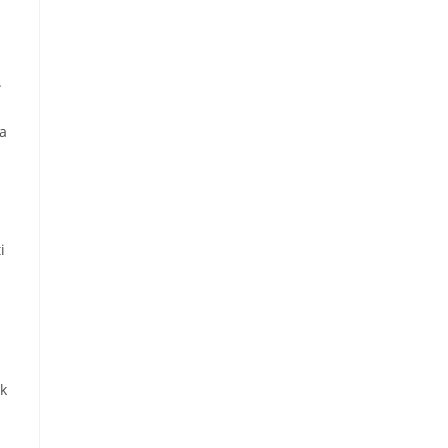
.
 a
i
ck