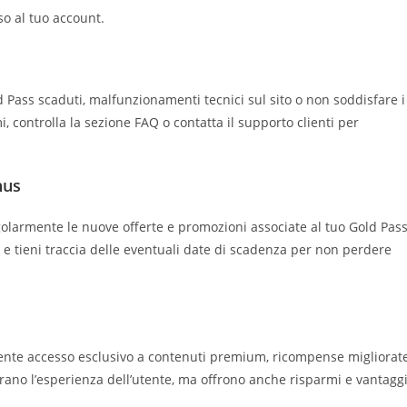
so al tuo account.
Pass scaduti, malfunzionamenti tecnici sul sito o non soddisfare i
i, controlla la sezione FAQ o contatta il supporto clienti per
nus
egolarmente le nuove offerte e promozioni associate al tuo Gold Pass
e e tieni traccia delle eventuali date di scadenza per non perdere
mente accesso esclusivo a contenuti premium, ricompense migliorat
orano l’esperienza dell’utente, ma offrono anche risparmi e vantagg