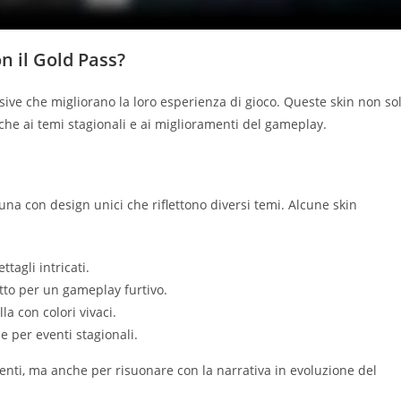
n il Gold Pass?
lusive che migliorano la loro esperienza di gioco. Queste skin non so
che ai temi stagionali e ai miglioramenti del gameplay.
cuna con design unici che riflettono diversi temi. Alcune skin
tagli intricati.
to per un gameplay furtivo.
a con colori vivaci.
 per eventi stagionali.
enti, ma anche per risuonare con la narrativa in evoluzione del