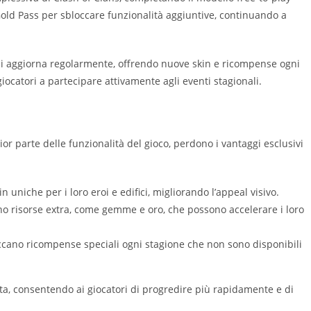
 Gold Pass per sbloccare funzionalità aggiuntive, continuando a
 si aggiorna regolarmente, offrendo nuove skin e ricompense ogni
iocatori a partecipare attivamente agli eventi stagionali.
or parte delle funzionalità del gioco, perdono i vantaggi esclusivi
 uniche per i loro eroi e edifici, migliorando l’appeal visivo.
no risorse extra, come gemme e oro, che possono accelerare i loro
occano ricompense speciali ogni stagione che non sono disponibili
hita, consentendo ai giocatori di progredire più rapidamente e di