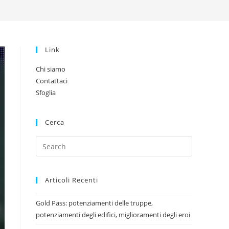
ch
Link
Chi siamo
Contattaci
Sfoglia
Cerca
Articoli Recenti
Gold Pass: potenziamenti delle truppe,
potenziamenti degli edifici, miglioramenti degli eroi