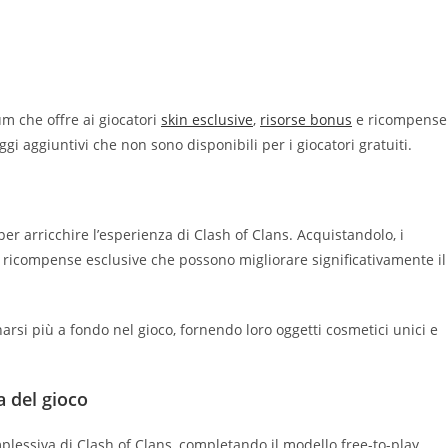
 che offre ai giocatori
skin esclusive
,
risorse bonus
e ricompense
gi aggiuntivi che non sono disponibili per i giocatori gratuiti.
er arricchire l’esperienza di Clash of Clans. Acquistandolo, i
e ricompense esclusive che possono migliorare significativamente il
narsi più a fondo nel gioco, fornendo loro oggetti cosmetici unici e
a del gioco
mplessiva di Clash of Clans, completando il modello free-to-play