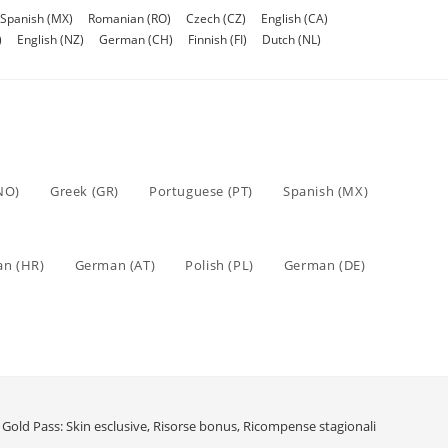
Spanish (MX)
Romanian (RO)
Czech (CZ)
English (CA)
)
English (NZ)
German (CH)
Finnish (FI)
Dutch (NL)
NO)
Greek (GR)
Portuguese (PT)
Spanish (MX)
an (HR)
German (AT)
Polish (PL)
German (DE)
le
ite
Gold Pass: Skin esclusive, Risorse bonus, Ricompense stagionali