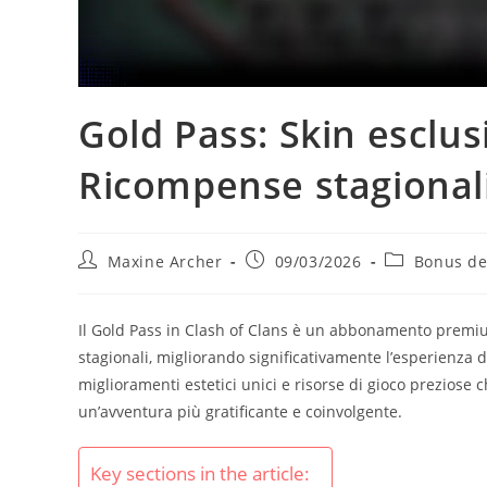
Gold Pass: Skin esclus
Ricompense stagional
Post
Post
Post
Maxine Archer
09/03/2026
Bonus de
author:
published:
category:
Il Gold Pass in Clash of Clans è un abbonamento premiu
stagionali, migliorando significativamente l’esperienza d
miglioramenti estetici unici e risorse di gioco preziose 
un’avventura più gratificante e coinvolgente.
Key sections in the article: