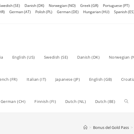
Swedish (SE)
Danish (DK)
Norwegian (NO)
Greek (GR)
Portuguese (PT)
HR)
German (AT)
Polish (PL)
German (DE)
Hungarian (HU)
Spanish (ES
ia
English (US)
Swedish (SE)
Danish (DK)
Norwegian (
ench (FR)
Italian (IT)
Japanese (JP)
English (GB)
Croati
Togg
German (CH)
Finnish (FI)
Dutch (NL)
Dutch (BE)
webs
>
Bonus del Gold Pass
>