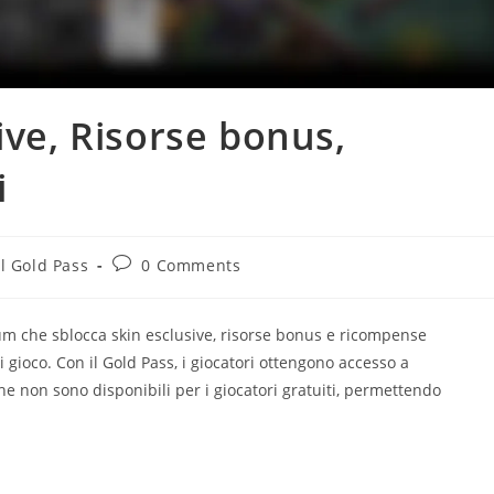
ive, Risorse bonus,
i
Post
l Gold Pass
0 Comments
comments:
m che sblocca skin esclusive, risorse bonus e ricompense
i gioco. Con il Gold Pass, i giocatori ottengono accesso a
che non sono disponibili per i giocatori gratuiti, permettendo