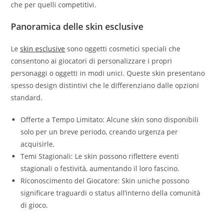
che per quelli competitivi.
Panoramica delle skin esclusive
Le
skin esclusive
sono oggetti cosmetici speciali che
consentono ai giocatori di personalizzare i propri
personaggi o oggetti in modi unici. Queste skin presentano
spesso design distintivi che le differenziano dalle opzioni
standard.
Offerte a Tempo Limitato: Alcune skin sono disponibili
solo per un breve periodo, creando urgenza per
acquisirle.
Temi Stagionali: Le skin possono riflettere eventi
stagionali o festività, aumentando il loro fascino.
Riconoscimento del Giocatore: Skin uniche possono
significare traguardi o status all’interno della comunità
di gioco.