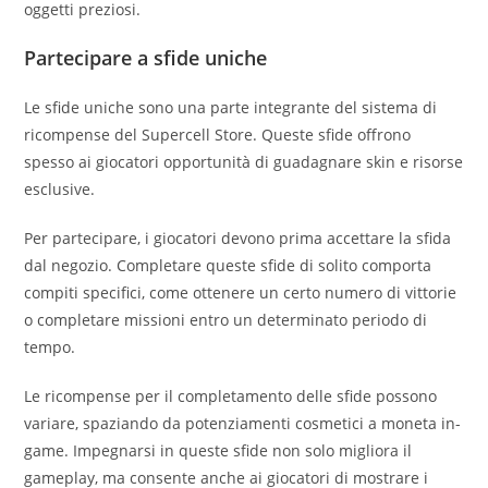
oggetti preziosi.
Partecipare a sfide uniche
Le sfide uniche sono una parte integrante del sistema di
ricompense del Supercell Store. Queste sfide offrono
spesso ai giocatori opportunità di guadagnare skin e risorse
esclusive.
Per partecipare, i giocatori devono prima accettare la sfida
dal negozio. Completare queste sfide di solito comporta
compiti specifici, come ottenere un certo numero di vittorie
o completare missioni entro un determinato periodo di
tempo.
Le ricompense per il completamento delle sfide possono
variare, spaziando da potenziamenti cosmetici a moneta in-
game. Impegnarsi in queste sfide non solo migliora il
gameplay, ma consente anche ai giocatori di mostrare i