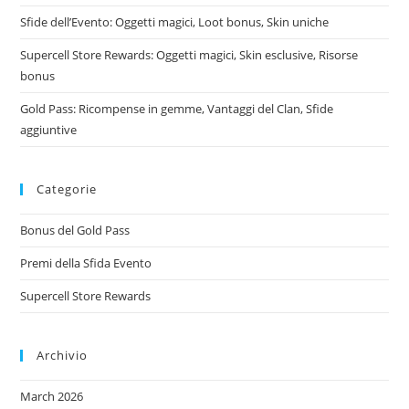
Sfide dell’Evento: Oggetti magici, Loot bonus, Skin uniche
Supercell Store Rewards: Oggetti magici, Skin esclusive, Risorse
bonus
Gold Pass: Ricompense in gemme, Vantaggi del Clan, Sfide
aggiuntive
Categorie
Bonus del Gold Pass
Premi della Sfida Evento
Supercell Store Rewards
Archivio
March 2026