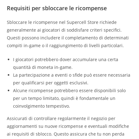
Requisiti per sbloccare le ricompense
Sbloccare le ricompense nel Supercell Store richiede
generalmente ai giocatori di soddisfare criteri specifici.
Questi possono includere il completamento di determinati
compiti in-game o il raggiungimento di livelli particolari.
I giocatori potrebbero dover accumulare una certa
quantità di moneta in-game.
La partecipazione a eventi o sfide può essere necessaria
per qualificarsi per oggetti esclusivi.
Alcune ricompense potrebbero essere disponibili solo
per un tempo limitato, quindi è fondamentale un
coinvolgimento tempestivo.
Assicurati di controllare regolarmente il negozio per
aggiornamenti su nuove ricompense e eventuali modifiche
ai requisiti di sblocco. Questo assicura che tu non perda