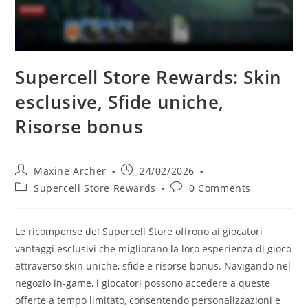
Supercell Store Rewards: Skin
esclusive, Sfide uniche,
Risorse bonus
Post
Post
Maxine Archer
24/02/2026
author:
published:
Post
Post
Supercell Store Rewards
0 Comments
category:
comments:
Le ricompense del Supercell Store offrono ai giocatori
vantaggi esclusivi che migliorano la loro esperienza di gioco
attraverso skin uniche, sfide e risorse bonus. Navigando nel
negozio in-game, i giocatori possono accedere a queste
offerte a tempo limitato, consentendo personalizzazioni e