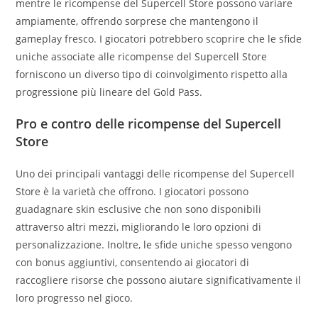
mentre le ricompense del Supercell Store possono variare
ampiamente, offrendo sorprese che mantengono il
gameplay fresco. I giocatori potrebbero scoprire che le sfide
uniche associate alle ricompense del Supercell Store
forniscono un diverso tipo di coinvolgimento rispetto alla
progressione più lineare del Gold Pass.
Pro e contro delle ricompense del Supercell
Store
Uno dei principali vantaggi delle ricompense del Supercell
Store è la varietà che offrono. I giocatori possono
guadagnare skin esclusive che non sono disponibili
attraverso altri mezzi, migliorando le loro opzioni di
personalizzazione. Inoltre, le sfide uniche spesso vengono
con bonus aggiuntivi, consentendo ai giocatori di
raccogliere risorse che possono aiutare significativamente il
loro progresso nel gioco.