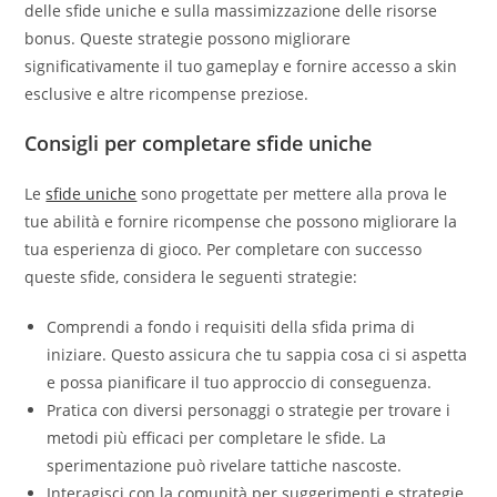
delle sfide uniche e sulla massimizzazione delle risorse
bonus. Queste strategie possono migliorare
significativamente il tuo gameplay e fornire accesso a skin
esclusive e altre ricompense preziose.
Consigli per completare sfide uniche
Le
sfide uniche
sono progettate per mettere alla prova le
tue abilità e fornire ricompense che possono migliorare la
tua esperienza di gioco. Per completare con successo
queste sfide, considera le seguenti strategie:
Comprendi a fondo i requisiti della sfida prima di
iniziare. Questo assicura che tu sappia cosa ci si aspetta
e possa pianificare il tuo approccio di conseguenza.
Pratica con diversi personaggi o strategie per trovare i
metodi più efficaci per completare le sfide. La
sperimentazione può rivelare tattiche nascoste.
Interagisci con la comunità per suggerimenti e strategie.