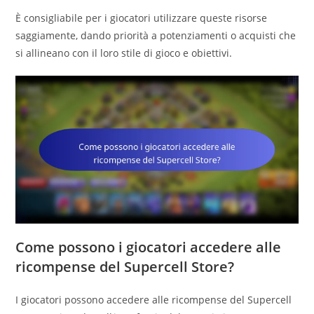
È consigliabile per i giocatori utilizzare queste risorse
saggiamente, dando priorità a potenziamenti o acquisti che
si allineano con il loro stile di gioco e obiettivi.
Come possono i giocatori accedere alle
ricompense del Supercell Store?
I giocatori possono accedere alle ricompense del Supercell