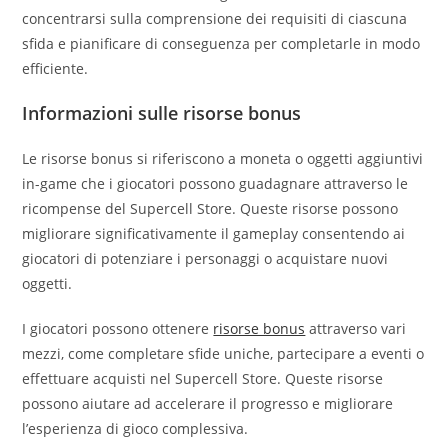
concentrarsi sulla comprensione dei requisiti di ciascuna
sfida e pianificare di conseguenza per completarle in modo
efficiente.
Informazioni sulle risorse bonus
Le risorse bonus si riferiscono a moneta o oggetti aggiuntivi
in-game che i giocatori possono guadagnare attraverso le
ricompense del Supercell Store. Queste risorse possono
migliorare significativamente il gameplay consentendo ai
giocatori di potenziare i personaggi o acquistare nuovi
oggetti.
I giocatori possono ottenere
risorse bonus
attraverso vari
mezzi, come completare sfide uniche, partecipare a eventi o
effettuare acquisti nel Supercell Store. Queste risorse
possono aiutare ad accelerare il progresso e migliorare
l’esperienza di gioco complessiva.