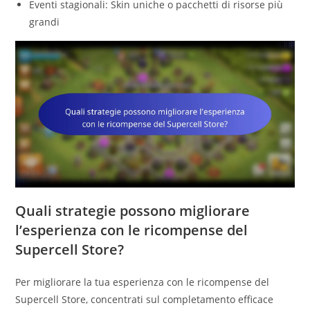
Eventi stagionali: Skin uniche o pacchetti di risorse più
grandi
Quali strategie possono migliorare
l’esperienza con le ricompense del
Supercell Store?
Per migliorare la tua esperienza con le ricompense del
Supercell Store, concentrati sul completamento efficace