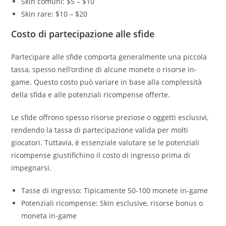
Skin comuni: $5 – $10
Skin rare: $10 – $20
Costo di partecipazione alle sfide
Partecipare alle sfide comporta generalmente una piccola
tassa, spesso nell’ordine di alcune monete o risorse in-
game. Questo costo può variare in base alla complessità
della sfida e alle potenziali ricompense offerte.
Le sfide offrono spesso risorse preziose o oggetti esclusivi,
rendendo la tassa di partecipazione valida per molti
giocatori. Tuttavia, è essenziale valutare se le potenziali
ricompense giustifichino il costo di ingresso prima di
impegnarsi.
Tasse di ingresso: Tipicamente 50-100 monete in-game
Potenziali ricompense: Skin esclusive, risorse bonus o
moneta in-game