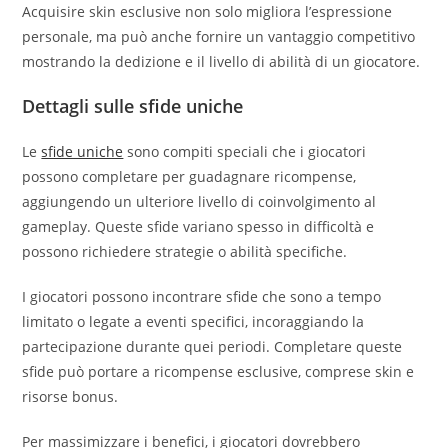
Acquisire skin esclusive non solo migliora l’espressione
personale, ma può anche fornire un vantaggio competitivo
mostrando la dedizione e il livello di abilità di un giocatore.
Dettagli sulle sfide uniche
Le
sfide uniche
sono compiti speciali che i giocatori
possono completare per guadagnare ricompense,
aggiungendo un ulteriore livello di coinvolgimento al
gameplay. Queste sfide variano spesso in difficoltà e
possono richiedere strategie o abilità specifiche.
I giocatori possono incontrare sfide che sono a tempo
limitato o legate a eventi specifici, incoraggiando la
partecipazione durante quei periodi. Completare queste
sfide può portare a ricompense esclusive, comprese skin e
risorse bonus.
Per massimizzare i benefici, i giocatori dovrebbero