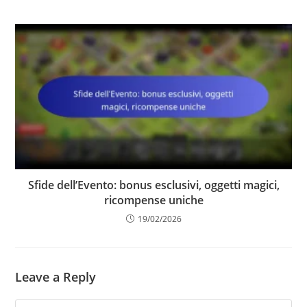
Sfide dell’Evento: bonus esclusivi, oggetti magici,
ricompense uniche
19/02/2026
Leave a Reply